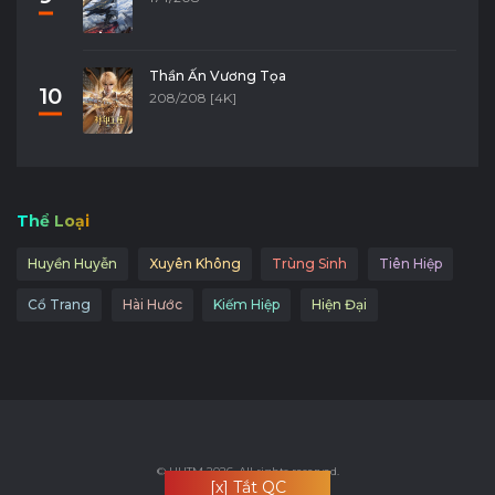
Thần Ấn Vương Tọa
10
208/208 [4K]
Thể Loại
Huyền Huyễn
Xuyên Không
Trùng Sinh
Tiên Hiệp
Cổ Trang
Hài Hước
Kiếm Hiệp
Hiện Đại
© HHTM 2026. All rights reserved.
[x] Tắt QC