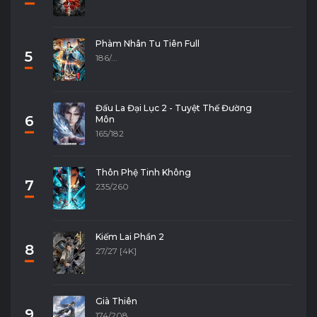
Phàm Nhân Tu Tiên Full
5
186/...
Đấu La Đại Lục 2 - Tuyệt Thế Đường
6
Môn
165/182
Thôn Phệ Tinh Không
7
235/260
Kiếm Lai Phần 2
8
27/27 [4K]
Già Thiên
9
174/208