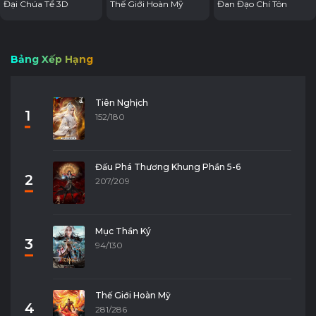
Đại Chúa Tể 3D
Thế Giới Hoàn Mỹ
Đan Đạo Chí Tôn
Bảng Xếp Hạng
Tiên Nghịch
1
152/180
Đấu Phá Thương Khung Phần 5-6
2
207/209
Mục Thần Ký
3
94/130
Thế Giới Hoàn Mỹ
4
281/286