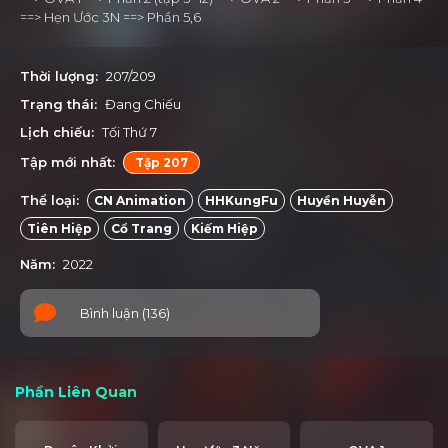
==> Hẹn Ước 3N ==> Phần 5,6
Thời lượng:
207/209
Trạng thái:
Đang Chiếu
Lịch chiếu:
Tối Thứ 7
Tập mới nhất:
Tập 207
Thể loại:
CN Animation
HHKungFu
Huyền Huyễn
Tiên Hiệp
Cổ Trang
Kiếm Hiệp
Năm:
2022
Bình luận (136)
Phần Liên Quan