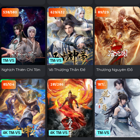
Tuyệt Thế Đường Môn
538/580
629/632
89/129
TM-VS
TM-VS
Nghịch Thiên Chí Tôn
Vô Thượng Thần Đế
Thương Nguyên Đồ
85/104
281/286
187/..
4K TM-VS
4K TM-VS
TM-VS