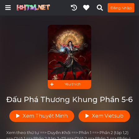
Đăng Nhập
Yêu thích
Đấu Phá Thương Khung Phần 5-6
Xem Thuyết Minh
Xem Vietsub
Xem theo thứ tự ==> Duyên Khởi ==> Phần 1 ==> Phần 2 (tập 1,2)
==> OVA 1 ==> Phần 2 (tập 3~12) ==> OVA 2 ==> Phần 3 ==> Phần 4