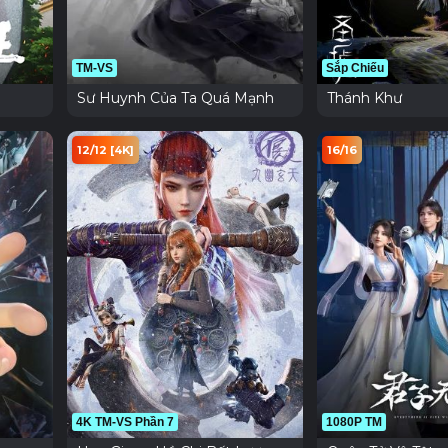
TM-VS
Sắp Chiếu
Sư Huynh Của Ta Quá Mạnh
Thánh Khư
12/12 [4K]
16/16
4K TM-VS Phần 7
1080P TM