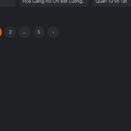
Họa Giang Hồ Chi Bất Lương
Quân Tử Vô Tật
Nhân Phần 7
2
...
5
›