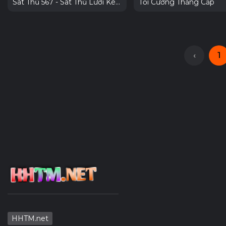
Sát Thủ 567 - Sát Thủ Lưỡi Kéo
Tối Cường Thăng Cấp
Full
‹
1
HHTM.net