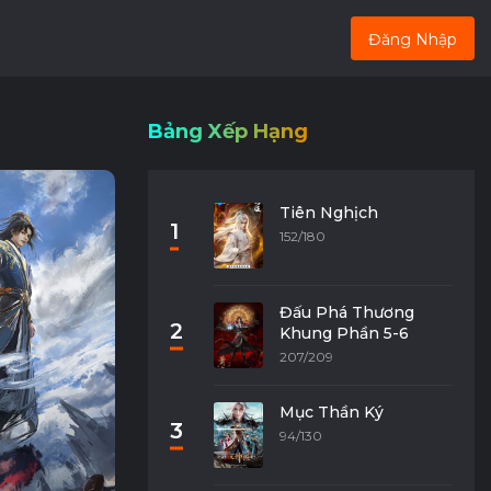
Đăng Nhập
Bảng Xếp Hạng
Tiên Nghịch
1
152/180
Đấu Phá Thương
2
Khung Phần 5-6
207/209
Mục Thần Ký
3
94/130