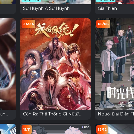
Sư Huynh A Sư Huynh
Già Thiên
24/24
06/06
uan
Còn Ra Thể Thống Gì Nữa?
Người Đại Diện Th
Phần 2
Link Click OVA -
Quốc
11/11
12/12