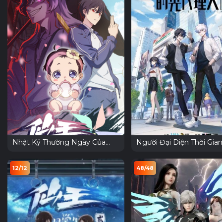
Nhật Ký Thường Ngày Của
Người Đại Diện Thời Gian
Tiên Vương Phần 5
Link Click Phần 2
12/12
48/48