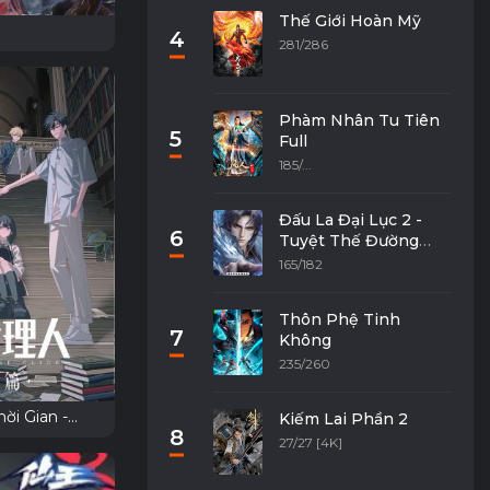
Thế Giới Hoàn Mỹ
4
281/286
Phàm Nhân Tu Tiên
5
Full
185/...
Đấu La Đại Lục 2 -
6
Tuyệt Thế Đường
Môn
165/182
Thôn Phệ Tinh
7
Không
235/260
ời Gian -
Kiếm Lai Phần 2
8
 Thủ Đô Anh
27/27 [4K]