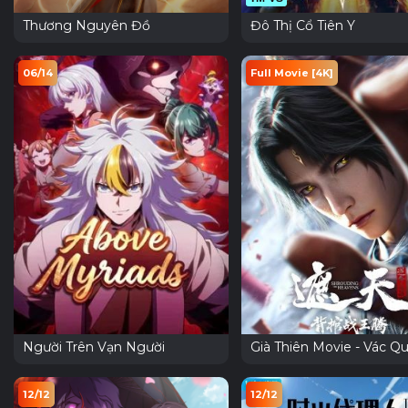
Thương Nguyên Đồ
Đô Thị Cổ Tiên Y
06/14
Full Movie [4K]
Người Trên Vạn Người
Già Thiên Movie - Vác Q
Chiến Vương Đằng
12/12
12/12