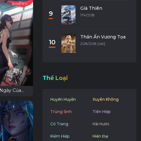
Già Thiên
9
174/208
Thần Ấn Vương Tọa
10
208/208 [4K]
Thể Loại
 Ngày Của
 3
Huyền Huyễn
Xuyên Không
Trùng Sinh
Tiên Hiệp
Cổ Trang
Hài Hước
Kiếm Hiệp
Hiện Đại