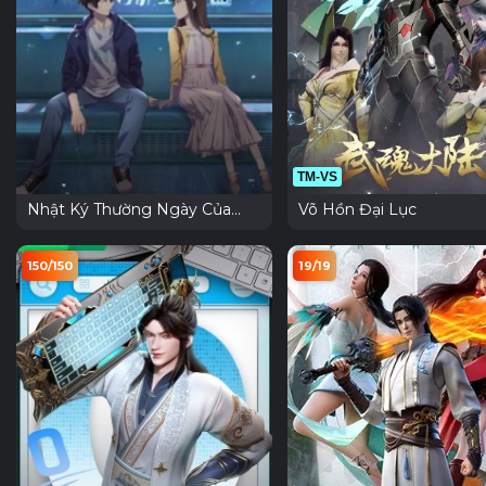
TM-VS
Nhật Ký Thường Ngày Của
Võ Hồn Đại Lục
Tiên Vương Phần 2
150/150
19/19