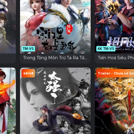
TM-VS
4K TM-VS
Trong Tông Môn Trừ Ta Ra Tất
Tiến Hoá Siêu P
Cả Đều Là Gián Điệp
48/48
Trailer - Chưa có lịc