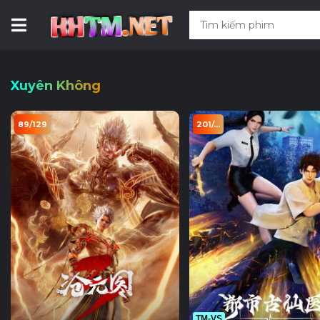
Xuyên Không
89/129
201/...
TM-VS