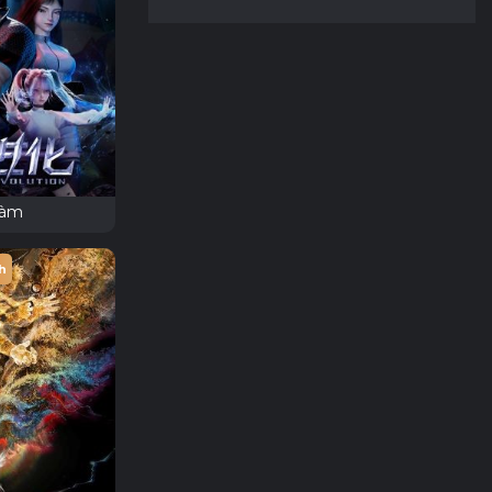
hàm
h