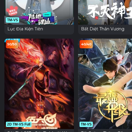
TM-VS
Lục Địa Kiện Tiên
Bất Diệt Thần Vương
50/50
40/40
2D TM-VS Full
TM-VS