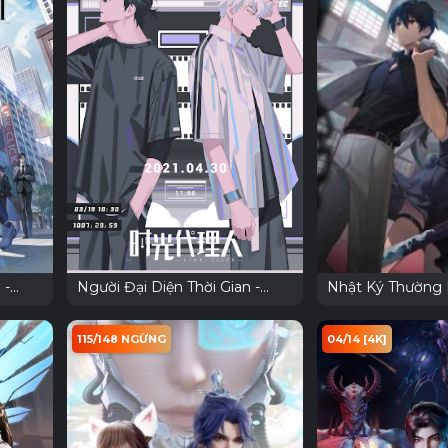
 -
Người Đại Diện Thời Gian -
Nhật Ký Thường
Link Click
Tiên Vương Phần
115/148 NGỪNG
04/14 [4K]